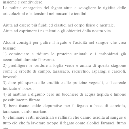
insieme e condividere.
La pulizia energetica del fegato aiuta a sciogliere le rigidità delle
articolazioni e le tensioni nei muscoli e tendini.
Aiuta ad essere più fluidi ed elastici nel corpo fisico e mentale.
Aiuta ad esprimere i ns talenti e gli obiettivi della nostra vita.
Alcuni consigli per pulire il fegato e l'acidità nel sangue che crea
tossine:
1) cominciare a ridurre le proteine animali e i carboidrati già
accumulati durante l'inverno.
2) prediligere le verdure a foglia verde e amara di questa stagione
come le erbette di campo, tarassaco, radicchio, asparagi e carciofi,
broccoli.
3) dare più spazio alle crudità e alle proteine vegetali, e il cereale
indicato e' l'orzo.
4) al mattino a digiuno bere un bicchiere di acqua tiepida e limone
possibilmente filtrato.
5) bere tisane calde depurative per il fegato a base di carciofo,
tarassaco, cardo mariano.
6) eliminare i cibi industriali e raffinati che danno acidità al sangue e
tutto ciò che fa lavorare troppo il fegato come alcolici farmaci, fumo
etc..