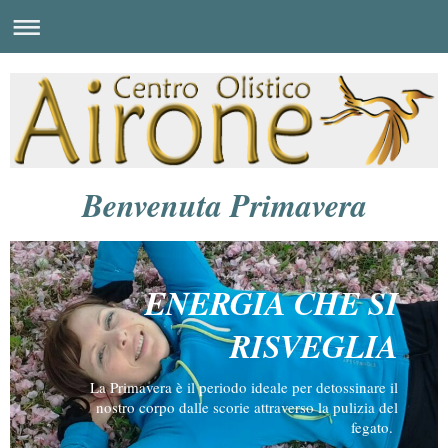
Benvenuta Primavera
ENERGIA CHE SI
RISVEGLIA
La Primavera è il periodo ideale per detossinare il
nostro corpo dalle scorie attraverso la pulizia del
fegato.